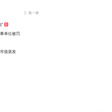

换一换
”
新
涉事单位被罚
万市值蒸发