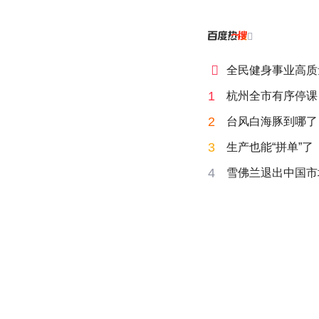


全民健身事业高质
1
杭州全市有序停课
2
台风白海豚到哪了
3
生产也能“拼单”了
4
雪佛兰退出中国市