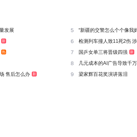
5
量发展
“新疆的交警怎么个个像我妈
6
检测列车撞人致11死2伤 
新
7
国乒女单三将晋级四强
热
新
8
几元成本的AI广告导致千
9
场 售后怎么办
梁家辉百花奖演讲落泪
新