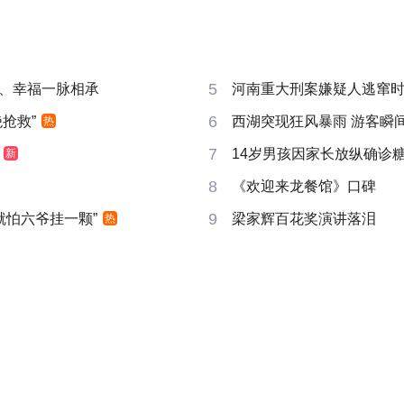
5
、幸福一脉相承
河南重大刑案嫌疑人逃窜
6
抢救”
西湖突现狂风暴雨 游客瞬
热
7
14岁男孩因家长放纵确诊
新
8
《欢迎来龙餐馆》口碑
9
就怕六爷挂一颗”
梁家辉百花奖演讲落泪
热