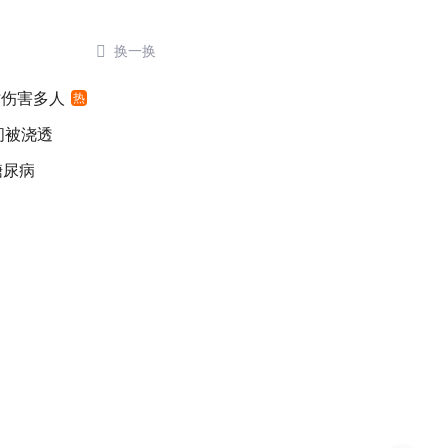

换一换
时伤害多人
热
间被浇透
糖尿病