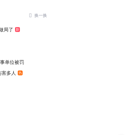

换一换
做局了
新
涉事单位被罚
伤害多人
热