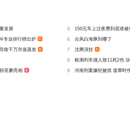
5
量发展
150元车上过夜费到底谁被
6
”本科专业排行榜出炉
台风白海豚到哪了
热
7
告导致千万市值蒸发
沈腾演技
热
热
8
检测列车撞人致11死2伤 
9
孙亚鹏亮相
河南刑案嫌犯被抓 逃窜时
新