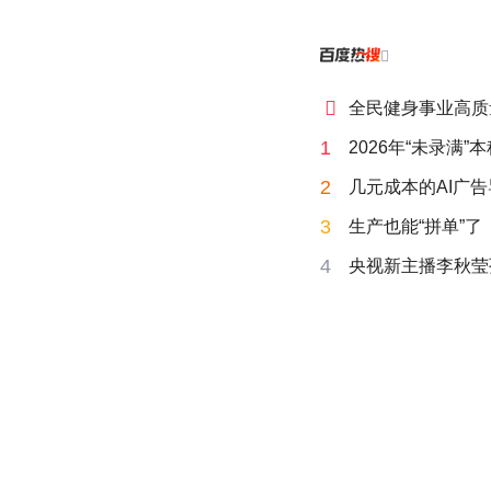


全民健身事业高质
1
2026年“未录满
2
几元成本的AI广
3
生产也能“拼单”了
4
央视新主播李秋莹