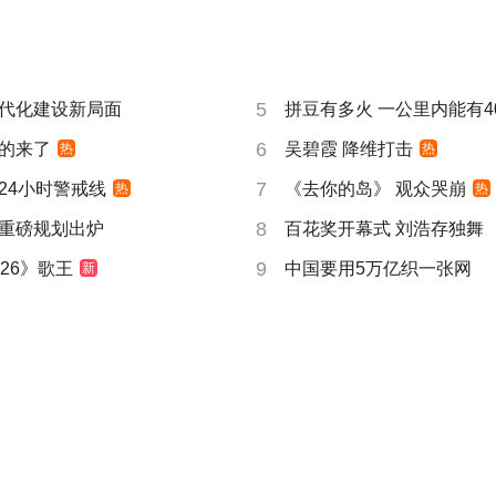
5
代化建设新局面
拼豆有多火 一公里内能有4
6
的来了
吴碧霞 降维打击
热
热
7
24小时警戒线
《去你的岛》 观众哭崩
热
热
8
重磅规划出炉
百花奖开幕式 刘浩存独舞
9
26》歌王
中国要用5万亿织一张网
新