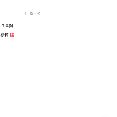

换一换
差点摔倒
袖视频
新
么