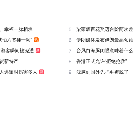
5
、幸福一脉相承
梁家辉百花奖迈台阶两次
6
就怕六爷挂一颗”
伊朗媒体发布伊朗最高领
热
7
 游客瞬间被浇透
台风白海豚闭眼意味着什
新
8
货新特产
香港正式允许“拒绝抢救”
9
人逃窜时伤害多人
沈腾到国外先把毛裤脱了
新