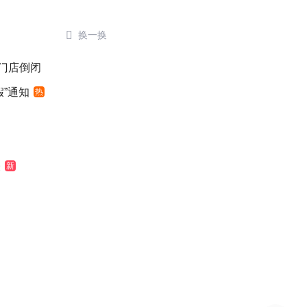

换一换
后门店倒闭
”通知
热
表
新