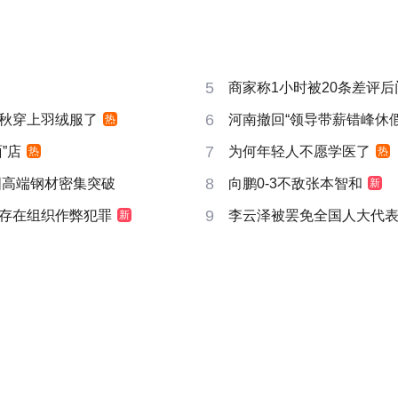
5
商家称1小时被20条差评
6
秋穿上羽绒服了
河南撤回“领导带薪错峰休假
热
7
”店
为何年轻人不愿学医了
热
热
8
国高端钢材密集突破
向鹏0-3不敌张本智和
新
9
存在组织作弊犯罪
李云泽被罢免全国人大代
新