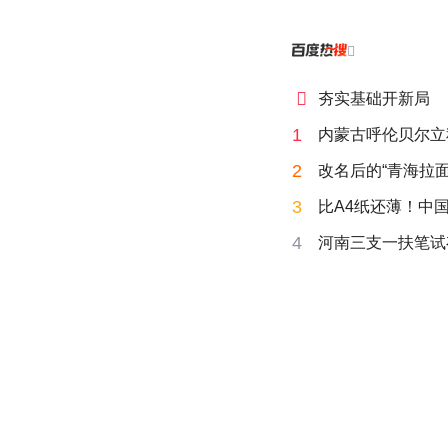


夯实基础开新局
1
内蒙古呼伦贝尔立
2
改名后的“青海拉面
3
比A4纸还薄！中
4
河南三支一扶笔试