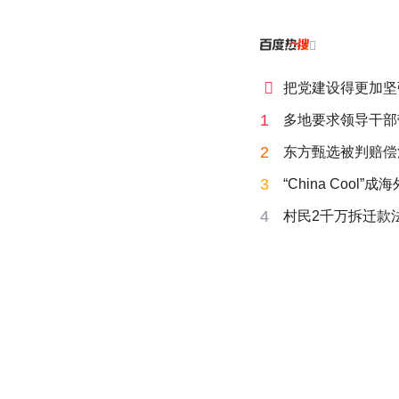


把党建设得更加坚
1
多地要求领导干部
2
东方甄选被判赔偿
3
“China Cool”
4
村民2千万拆迁款法