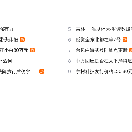
5
强有力
吉林一“温度计大楼”读数爆
6
带头休假
感觉全东北都在等7号
热
热
7
江小白30万元
台风白海豚登陆地点更新
热
8
成海外热词
中方回应是否在太平洋海
9
院执行后仍拿不到
宇树科技发行价格150.80元
热