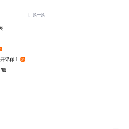

换一换
表
热
底开采稀土
热
/股